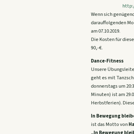
http://www.lif
Wenn sich genügend 
darauffolgenden Mon
am 07.10.2019.
Die Kosten für diese
90,-€.
Dance-Fitness
Unsere Übungsleite
geht es mit Tanzsc
donnerstags um 20:30
Minuten) ist am 29.0
Herbstferien). Diese
In Bewegung bleib
ist das Motto von
Ha
„In Bewegung ble