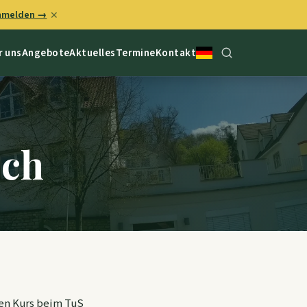
anmelden →
✕
r uns
Angebote
Aktuelles
Termine
Kontakt
och
en Kurs beim TuS