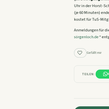
Uhr in der Horst-Sch
(je 60 Minuten) end
kostet für TuS-Mitgl
Anmeldungen für die
sörgenloch.de
“ ent
Gefällt mir
TEILEN: