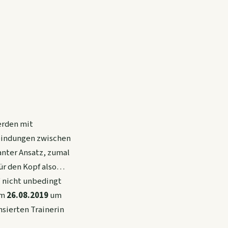
erden mit
rbindungen zwischen
anter Ansatz, zumal
für den Kopf also…
k“ nicht unbedingt
am
26.08.2019
um
nsierten Trainerin