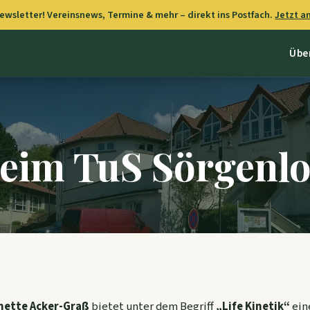
wsletter! Vereinsnews, Termine & mehr – direkt ins Postfach.
Jetzt 
Übe
eim TuS Sörgenl
nette Acker-Graß
bietet unter dem Begriff
„Life Kinetik“
ein