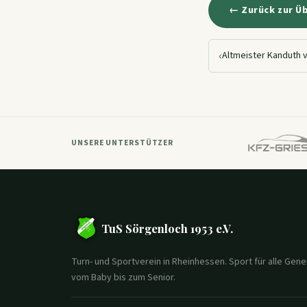
← Zurück zur Ü
‹
Altmeister Kanduth 
UNSERE UNTERSTÜTZER
TuS Sörgenloch 1953 e.V.
Turn- und Sportverein in Rheinhessen. Sport für alle Gene
vom Baby bis zum Senior.