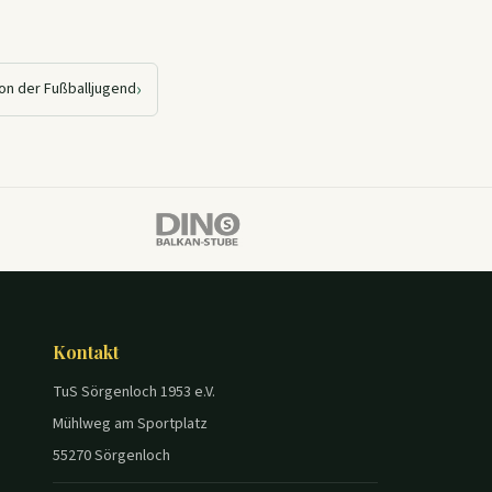
›
on der Fußballjugend
Kontakt
TuS Sörgenloch 1953 e.V.
Mühlweg am Sportplatz
55270 Sörgenloch