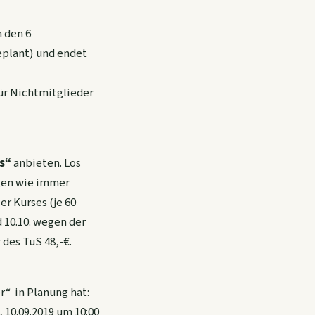
 den 6
eplant) und endet
für Nichtmitglieder
s“
anbieten. Los
ngen wie immer
er Kurses (je 60
d 10.10. wegen der
 des TuS 48,-€.
r“ in Planung hat:
10.09.2019 um 10:00