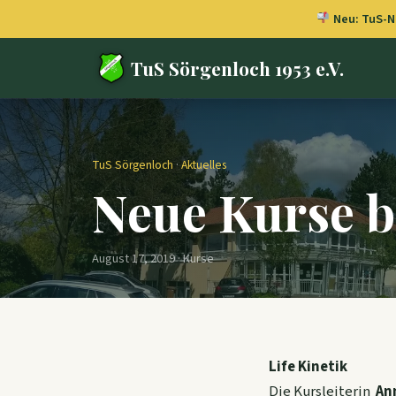
Neu: TuS-Ne
TuS Sörgenloch 1953 e.V.
TuS Sörgenloch
·
Aktuelles
Neue Kurse b
August 17, 2019 · Kurse
Life Kinetik
Die Kursleiterin
An