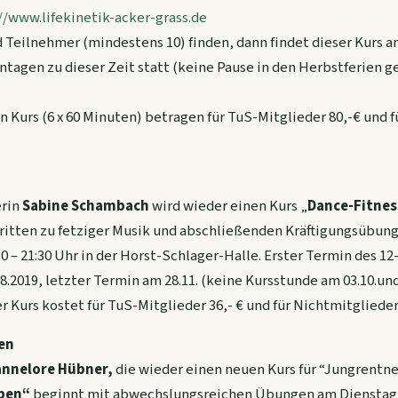
ekinetik-acker-grass.de
Teilnehmer (mindestens 10) finden, dann findet dieser Kurs an
tagen zu dieser Zeit statt (keine Pause in den Herbstferien g
n Kurs (6 x 60 Minuten) betragen für TuS-Mitglieder 80,-€ und 
rin
Sabine Schambach
wird wieder einen Kurs „
Dance-Fitnes
hritten zu fetziger Musik und abschließenden Kräftigungsübu
 – 21:30 Uhr in der Horst-Schlager-Halle. Erster Termin des 12-
8.2019, letzter Termin am 28.11. (keine Kursstunde am 03.10.un
r Kurs kostet für TuS-Mitglieder 36,- € und für Nichtmitglieder
en
nnelore Hübner,
die wieder einen neuen Kurs für “Jungrentne
iben“
beginnt mit abwechslungsreichen Übungen am Dienstag, 