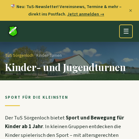
Neu: TuS-Newsletter! Vereinsnews, Termine & mehr –
✕
direkt ins Postfach.
Jetzt anmelden →
☰
TuS Sörgenloch
· Kinder-Turnen
Kinder- und Jugendturnen
SPORT FÜR DIE KLEINSTEN
Der TuS Sörgenloch bietet
Sport und Bewegung für
Kinder ab 1 Jahr
. In kleinen Gruppen entdecken die
Kinder spielerisch den Sport – mit altersgerechten