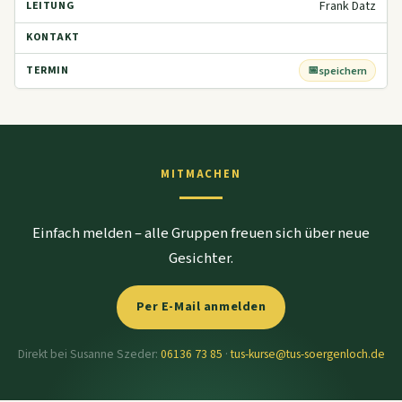
Frank Datz
speichern
MITMACHEN
Einfach melden – alle Gruppen freuen sich über neue
Gesichter.
Per E-Mail anmelden
Direkt bei Susanne Szeder:
06136 73 85
·
tus-kurse@tus-soergenloch.de