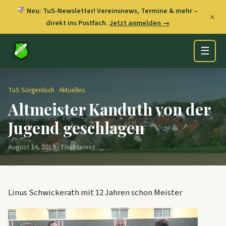
Neu: TuS-Newsletter! Vereinsnews, Termine & mehr –
✕
direkt ins Postfach.
Jetzt anmelden →
☰
TuS Sörgenloch
·
Aktuelles
Altmeister Kanduth von der
Jugend geschlagen
August 14, 2019 · Tischtennis
Linus Schwickerath mit 12 Jahren schon Meister