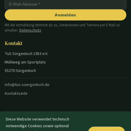
Anmelden
Mit der Anmeldung stimmst du zu, Vereinsnews und Termine per E-Mail zu
Datenschutz
erhalten.
Kontakt
TuS Sörgenloch 1953 e.V.
Mühlweg am Sportplatz
55270 Sörgenloch
info@tus-soergenloch.de
Kontaktseite
Diese Website verwendet technisch
© 2026 TuS Sörgenloch — Alle Rechte vorbehalten.
notwendige Cookies sowie optional
Datenschutz
Impressum
Disclaimer
Login
|
|
|
|
Dunkel