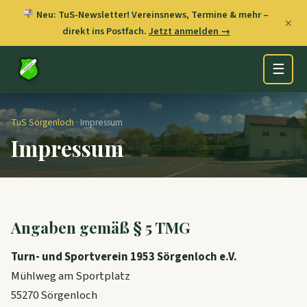
Neu: TuS-Newsletter! Vereinsnews, Termine & mehr –
✕
direkt ins Postfach.
Jetzt anmelden →
☰
TuS Sörgenloch
· Impressum
Impressum
Angaben gemäß § 5 TMG
Turn- und Sportverein 1953 Sörgenloch e.V.
Mühlweg am Sportplatz
55270 Sörgenloch