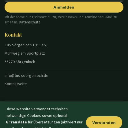
Anmelden
Mit der Anmeldung stimmst du zu, Vereinsnews und Termine per E-Mail zu
Datenschutz
erhalten.
Kontakt
TuS Sörgenloch 1953 e.V.
Mühlweg am Sportplatz
55270 Sörgenloch
info@tus-soergenloch.de
Kontaktseite
Diese Website verwendet technisch
© 2026 TuS Sörgenloch — Alle Rechte vorbehalten.
notwendige Cookies sowie optional
Datenschutz
Impressum
Disclaimer
Login
|
|
|
|
Dunkel
GTranslate
für Übersetzungen (aktiviert nur
Verstanden