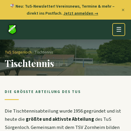
Neu: TuS-Newsletter! Vereinsnews, Termine & mehr –
✕
direkt ins Postfach.
Jetzt anmelden →
☰
TuS Sörgenloch
· Tischtennis
Tischtennis
DIE GRÖSSTE ABTEILUNG DES TUS
Die Tischtennisabteilung wurde 1956 gegründet und ist
heute die
größte und aktivste Abteilung
des TuS
Sörgenloch. Gemeinsam mit dem TSV Zornheim bilden