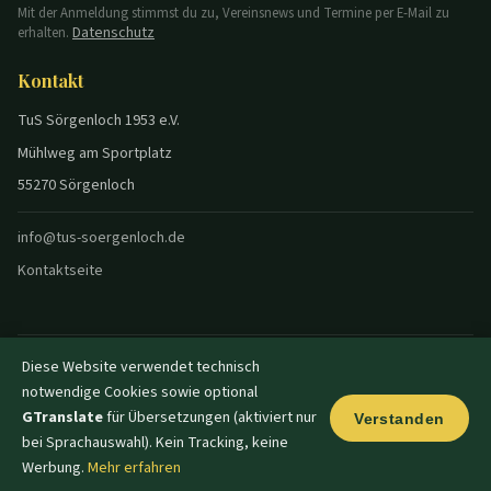
Mit der Anmeldung stimmst du zu, Vereinsnews und Termine per E-Mail zu
Datenschutz
erhalten.
Kontakt
TuS Sörgenloch 1953 e.V.
Mühlweg am Sportplatz
55270 Sörgenloch
info@tus-soergenloch.de
Kontaktseite
Diese Website verwendet technisch
© 2026 TuS Sörgenloch — Alle Rechte vorbehalten.
notwendige Cookies sowie optional
Datenschutz
Impressum
Disclaimer
Login
|
|
|
|
Dunkel
GTranslate
für Übersetzungen (aktiviert nur
Verstanden
bei Sprachauswahl). Kein Tracking, keine
Werbung.
Mehr erfahren
Start
Sport
Termine