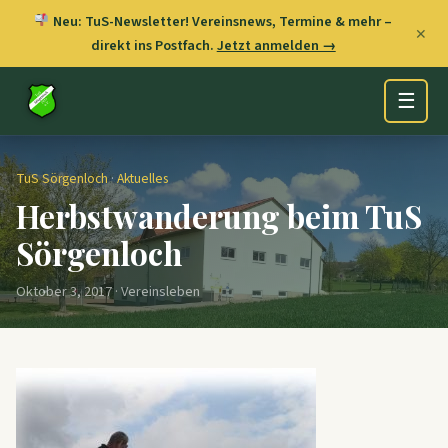
Neu: TuS-Newsletter! Vereinsnews, Termine & mehr –
✕
direkt ins Postfach.
Jetzt anmelden →
☰
TuS Sörgenloch
·
Aktuelles
Herbstwanderung beim TuS
Sörgenloch
Oktober 3, 2017 · Vereinsleben