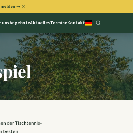
anmelden →
✕
r uns
Angebote
Aktuelles
Termine
Kontakt
piel
en der Tischtennis-
am besten