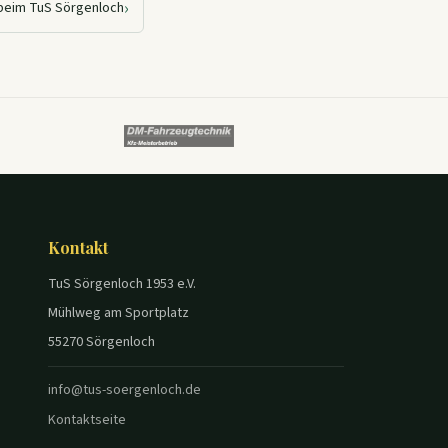
›
beim TuS Sörgenloch
Kontakt
TuS Sörgenloch 1953 e.V.
Mühlweg am Sportplatz
55270 Sörgenloch
info@tus-soergenloch.de
Kontaktseite