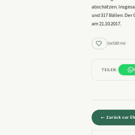
abschätzen. Insges
und 317 Bällen. Der
am 21.10.2017.
Gefällt mir
TEILEN:
← Zurück zur Ü