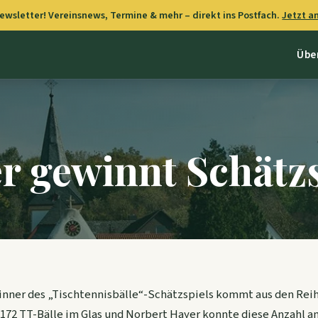
wsletter! Vereinsnews, Termine & mehr – direkt ins Postfach.
Jetzt 
Übe
r gewinnt Schätzs
inner des „Tischtennisbälle“-Schätzspiels kommt aus den Reih
 172 TT-Bälle im Glas und Norbert Hayer konnte diese Anzahl 