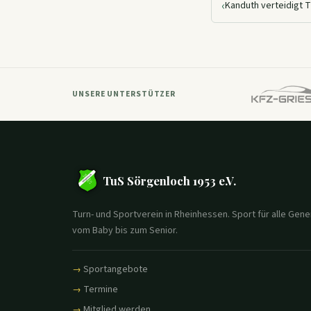
‹
Kanduth verteidigt T
UNSERE UNTERSTÜTZER
TuS Sörgenloch 1953 e.V.
Turn- und Sportverein in Rheinhessen. Sport für alle Gene
vom Baby bis zum Senior.
Sportangebote
Termine
Mitglied werden