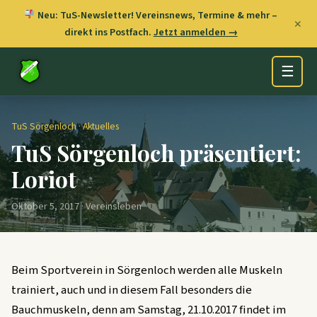
Neu: TuS-Newsletter! Vereinsnews, Termine & mehr –
✕
direkt ins Postfach.
Jetzt anmelden →
☰
TuS Sörgenloch
·
Aktuelles
TuS Sörgenloch präsentiert:
Loriot
Oktober 5, 2017 · Vereinsleben
Beim Sportverein in Sörgenloch werden alle Muskeln
trainiert, auch und in diesem Fall besonders die
Bauchmuskeln, denn am Samstag, 21.10.2017 findet im