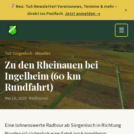
Neu: TuS-Newsletter! Vereinsnews, Termine & mehr –
✕
direkt ins Postfach.
Jetzt anmelden →
☰
TuS Sörgenloch
·
Aktuelles
Zu den Rheinauen bei
Ingelheim (60 km
Rundfahrt)
Mai 16, 2020 · Radtouren
Eine lohnenswerte Radtour ab Sörgenloch in Richtung
Norden ist sicherlich eine Fahrt nach Ingelheim.