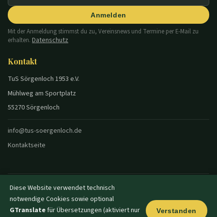
Anmelden
Mit der Anmeldung stimmst du zu, Vereinsnews und Termine per E-Mail zu
Datenschutz
erhalten.
Kontakt
TuS Sörgenloch 1953 e.V.
Mühlweg am Sportplatz
55270 Sörgenloch
info@tus-soergenloch.de
Kontaktseite
Diese Website verwendet technisch
© 2026 TuS Sörgenloch — Alle Rechte vorbehalten.
notwendige Cookies sowie optional
Datenschutz
Impressum
Disclaimer
Login
|
|
|
|
Dunkel
GTranslate
für Übersetzungen (aktiviert nur
Verstanden