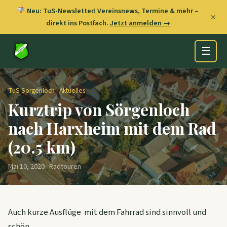
Neu: TuS-Newsletter! Vereinsnews, Termine & mehr –
✕
direkt ins Postfach.
Jetzt anmelden →
☰
TuS Sörgenloch
·
Aktuelles
Kurztrip von Sörgenloch
nach Harxheim mit dem Rad
(20.5 km)
Mai 10, 2020 · Radtouren
Auch kurze Ausflüge mit dem Fahrrad sind sinnvoll und
schön.