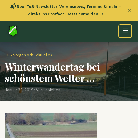
📬 Neu: TuS-Newsletter! Vereinsnews, Termine & mehr –
✕
direkt ins Postfach.
Jetzt anmelden →
☰
TuS Sörgenloch
·
Aktuelles
Winterwandertag bei
schönstem Wetter …
Januar 30, 2019 · Vereinsleben