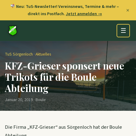
Neu: TuS-Newsletter! Vereinsnews, Termine & mehr –
✕
direkt ins Postfach.
Jetzt anmelden →
☰
TuS Sörgenloch
·
Aktuelles
KFZ-Grieser sponsert neue
Trikots für die Boule
Abteilung
Januar 20, 2019 · Boule
Die Firma „KFZ-Grieser“ aus Sörgenloch hat der Boule
Abteilung