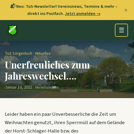
📬 Neu: TuS-Newsletter! Vereinsnews, Termine & mehr –
✕
direkt ins Postfach.
Jetzt anmelden →
☰
TuS Sörgenloch
·
Aktuelles
Unerfreuliches zum
Jahreswechsel….
Januar 10, 2021 · Vereinsleben
Leider haben ein paar Unverbesserliche die Zeit um
Weihnachten genutzt, ihren Sperrmüll auf dem Gelände
der Horst-Schlager-Halle bzw. des