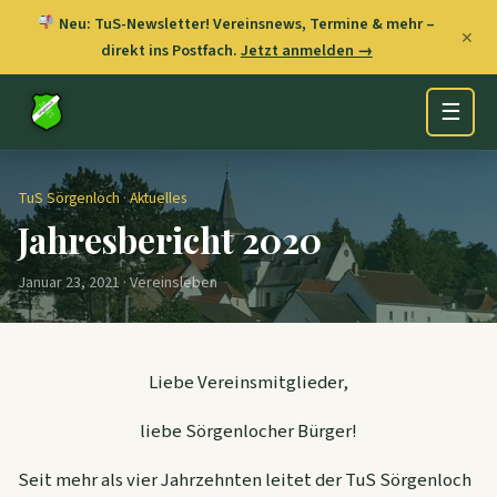
Neu: TuS-Newsletter! Vereinsnews, Termine & mehr –
✕
direkt ins Postfach.
Jetzt anmelden →
☰
TuS Sörgenloch
·
Aktuelles
Jahresbericht 2020
Januar 23, 2021 · Vereinsleben
Liebe Vereinsmitglieder,
liebe Sörgenlocher Bürger!
Seit mehr als vier Jahrzehnten leitet der TuS Sörgenloch