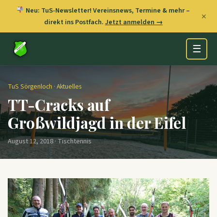
Neu: TuS-Newsletter! Vereinsnews, Termine & mehr –
✕
direkt ins Postfach.
Jetzt anmelden →
☰
TuS Sörgenloch
·
Aktuelles
TT-Cracks auf
Großwildjagd in der Eifel
August 12, 2018 · Tischtennis