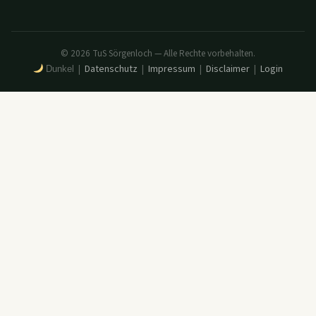
© 2026 TuS Sörgenloch — Alle Rechte vorbehalten.
Datenschutz
Impressum
Disclaimer
Login
|
|
|
|
Dunkel