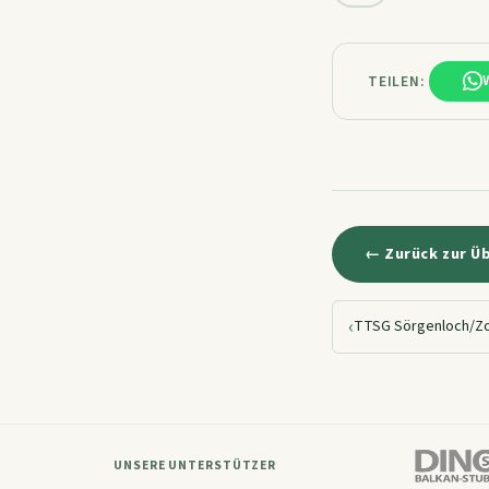
TEILEN:
← Zurück zur Ü
‹
UNSERE UNTERSTÜTZER