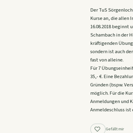
Der TuS Sörgenloch
Kurse an, die allen
16.08.2018 beginnt 
Schambach in der Ho
kräftigenden Übung
sondern ist auch de
fast von alleine.
Für 7 Übungseinheit
35,- €. Eine Bezahlu
Gründen (bspw. Ver
möglich. Für die Ku
Anmeldungen und Ko
Anmeldeschluss ist d
Gefällt mir