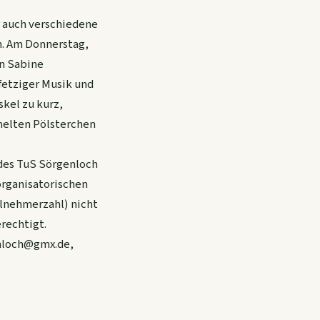
 auch verschiedene
en. Am Donnerstag,
in Sabine
fetziger Musik und
kel zu kurz,
melten Pölsterchen
 des TuS Sörgenloch
 organisatorischen
ilnehmerzahl) nicht
rechtigt.
enloch@gmx.de,