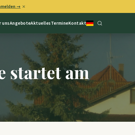
anmelden →
✕
r uns
Angebote
Aktuelles
Termine
Kontakt
 startet am