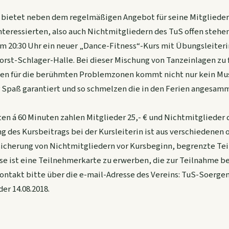
 bietet neben dem regelmäßigen Angebot für seine Mitglieder
 Interessierten, also auch Nichtmitgliedern des TuS offen steh
um 20:30 Uhr ein neuer „Dance-Fitness“-Kurs mit Übungsleiter
rst-Schlager-Halle. Bei dieser Mischung von Tanzeinlagen zu 
en für die berühmten Problemzonen kommt nicht nur kein Mus
r Spaß garantiert und so schmelzen die in den Ferien angesam
en á 60 Minuten zahlen Mitglieder 25,- € und Nichtmitglieder
ng des Kursbeitrags bei der Kursleiterin ist aus verschiedenen
sicherung von Nichtmitgliedern vor Kursbeginn, begrenzte Te
rse ist eine Teilnehmerkarte zu erwerben, die zur Teilnahme be
ntakt bitte über die e-mail-Adresse des Vereins: TuS-Soerg
er 14.08.2018.