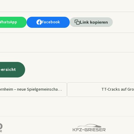
WhatsApp
Facebook
Link kopieren
bersicht
TTSG Sörgenloch/Zornheim – neue Spielgemeinschaft im Tischtennis
TT-Cracks auf Groß