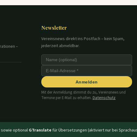
Newsletter
Vereinsnews direkt ins Postfach – kein Spam,
jederzeit abmeldbar.
rationen –
Anmelden
Mit der Anmeldung stimmst du zu, Vereinsnews und
Datenschutz
Termine per E-Mail zu erhalten.
 sowie optional
GTranslate
für Übersetzungen (aktiviert nur bei Sprachaus