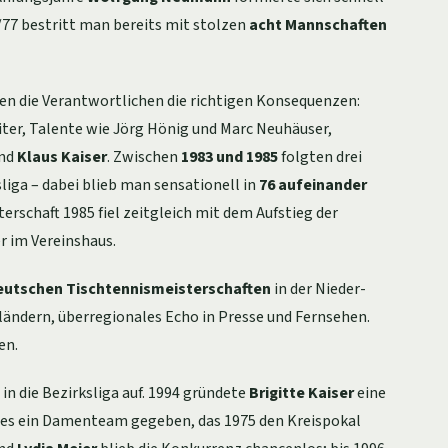
6/77 bestritt man bereits mit stolzen
acht Mannschaften
en die Verantwortlichen die richtigen Konsequenzen:
iter, Talente wie Jörg Hönig und Marc Neuhäuser,
nd
Klaus Kaiser
. Zwischen
1983 und 1985
folgten drei
isliga – dabei blieb man sensationell in
76 aufeinander
sterschaft 1985 fiel zeitgleich mit dem Aufstieg der
 im Vereinshaus.
utschen Tischtennismeisterschaften
in der Nieder-
ländern, überregionales Echo in Presse und Fernsehen.
en.
in die Bezirksliga auf. 1994 gründete
Brigitte Kaiser
eine
es ein Damenteam gegeben, das 1975 den Kreispokal