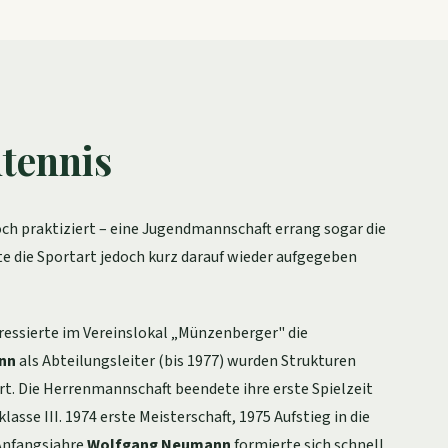
htennis
h praktiziert – eine Jugendmannschaft errang sogar die
e die Sportart jedoch kurz darauf wieder aufgegeben
ressierte im Vereinslokal „Münzenberger" die
ann
als Abteilungsleiter (bis 1977) wurden Strukturen
ert. Die Herrenmannschaft beendete ihre erste Spielzeit
asse III. 1974 erste Meisterschaft, 1975 Aufstieg in die
 Anfangsjahre
Wolfgang Neumann
formierte sich schnell