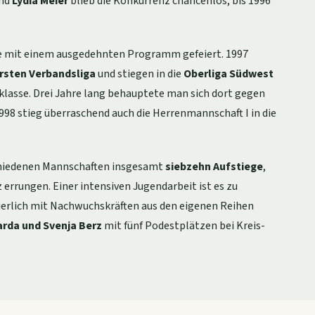
nd
Lydia Meier
blieb die Konkurrenz chancenlos; bis 1996
e mit einem ausgedehnten Programm gefeiert. 1997
rsten Verbandsliga
und stiegen in die
Oberliga Südwest
lklasse. Drei Jahre lang behauptete man sich dort gegen
98 stieg überraschend auch die Herrenmannschaft I in die
schiedenen Mannschaften insgesamt
siebzehn Aufstiege
,
 errungen. Einer intensiven Jugendarbeit ist es zu
ierlich mit Nachwuchskräften aus den eigenen Reihen
arda und Svenja Berz
mit fünf Podestplätzen bei Kreis-