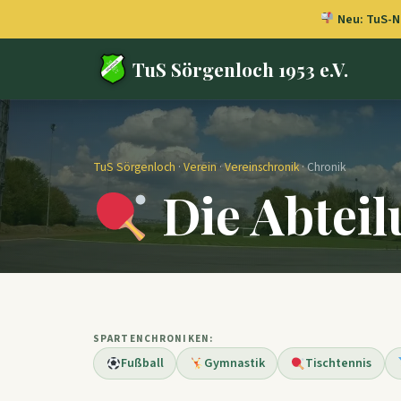
Neu: TuS-Ne
TuS Sörgenloch 1953 e.V.
TuS Sörgenloch
·
Verein
·
Vereinschronik
· Chronik
Die Abteil
SPARTENCHRONIKEN:
Fußball
Gymnastik
Tischtennis