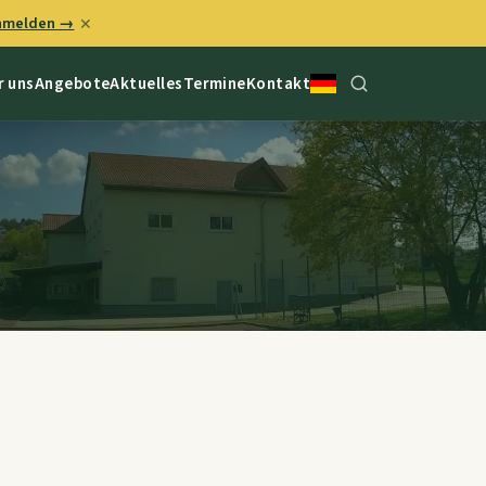
anmelden →
✕
r uns
Angebote
Aktuelles
Termine
Kontakt