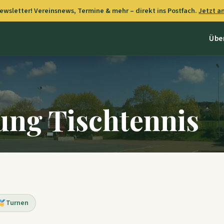
wsletter! Vereinsnews, Termine & mehr – direkt ins Postfach.
Jetzt 
Übe
ung Tischtennis
Turnen