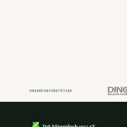
← Gymnastik
UNSERE UNTERSTÜTZER
TuS Sörgenloch 1953 e.V.