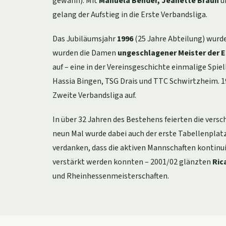
gewann). Mit
Manuela Bender, Jeanette Braun
u
gelang der Aufstieg in die Erste Verbandsliga.
Das Jubiläumsjahr
1996
(25 Jahre Abteilung) wurd
wurden die Damen
ungeschlagener Meister der E
auf – eine in der Vereinsgeschichte einmalige Spie
Hassia Bingen, TSG Drais und TTC Schwirtzheim. 19
Zweite Verbandsliga auf.
In über 32 Jahren des Bestehens feierten die ver
neun Mal wurde dabei auch der erste Tabellenplatz
verdanken, dass die aktiven Mannschaften kontinu
verstärkt werden konnten – 2001/02 glänzten
Ric
und Rheinhessenmeisterschaften.