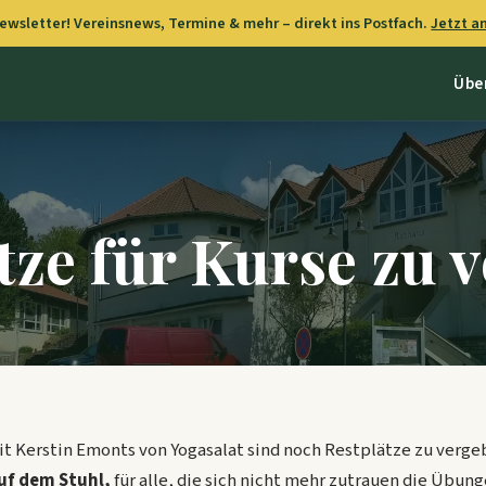
wsletter! Vereinsnews, Termine & mehr – direkt ins Postfach.
Jetzt 
Übe
tze für Kurse zu 
it Kerstin Emonts von Yogasalat sind noch Restplätze zu verge
uf dem Stuhl,
für alle, die sich nicht mehr zutrauen die Übun