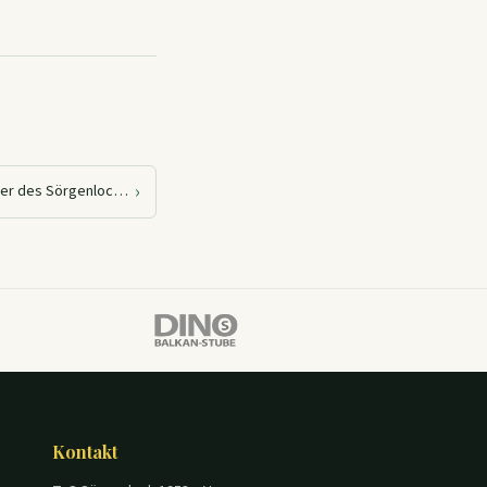
›
Zauberhafter Auftakt: Eröffnungsfeier des Sörgenlocher Wichtelwegs begeistert Groß und Klein
Kontakt