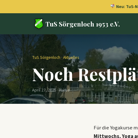
Neu: TuS-Ne
TuS Sörgenloch 1953 e.V.
TuS Sörgenloch
·
Aktuelles
Noch Restplä
April 27, 2025 · Kurse
Für die Yogakurse m
Mittwochs, Yoga a