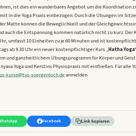
hren, ist dies ein wunderbares Angebot um die Koordination z
mit in die Yoga Praxis einbezogen. Durch die Übungen im Sitz
der Matte können die Beweglichkeit und der Gleichgewichtssi
d auch die Entspannung kommen natürlich nicht zu kurz. Der 
Uhr, umfasst 10 Einheiten zu je 60 Minuten und ist kostenpflich
tags ab 9.30 Uhr ein neuer kostenpflichtiger Kurs „
Hatha Yoga
m und ganzheitlichem Übungsprogramm für Körper und Geist, 
asa Yoga und Kerstins Physiopraxis mit einfließen. Für alle Yo
us-kurse@tus-soergenloch.de
anmelden.
WhatsApp
Facebook
Link kopieren