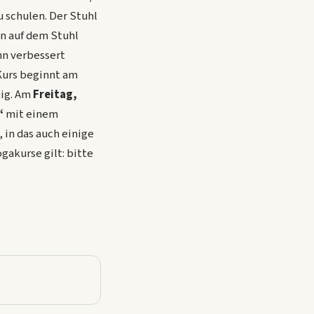
u schulen.
Der Stuhl
en auf dem Stuhl
nn verbessert
Kurs beginnt am
tig. Am
Freitag,
“
mit einem
in das auch einige
gakurse gilt: bitte