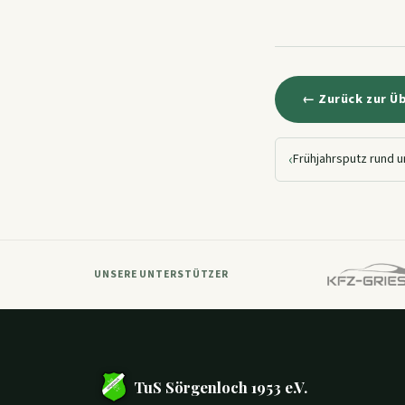
← Zurück zur Ü
‹
Frühjahrsputz rund u
UNSERE UNTERSTÜTZER
TuS Sörgenloch 1953 e.V.