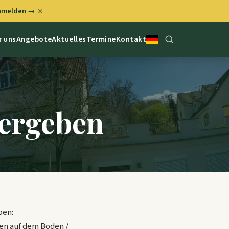
anmelden →
✕
r uns
Angebote
Aktuelles
Termine
Kontakt
vergeben
ben:
gen auf dem Boden /