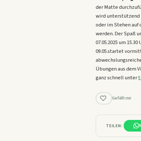
der Matte durchzufü
wird unterstützend 
oder im Stehen auf 
werden.
Der Spaß un
07.05.2025 um 15.30 
09.05.startet vormit
abwechslungsreiche
Übungen aus dem Viny
ganz schnell unter
t
Gefällt mir
TEILEN: