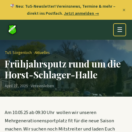
Neu: TuS-Newsletter! Vereinsnews, Termine & mehr –
✕
direkt ins Postfach.
Jetzt anmelden →
☰
TuS Sörgenloch
·
Aktuelles
Frühjahrsputz rund um die
Horst-Schlager-Halle
April 27, 2025 · Vereinsleben
Am 10.05.25 ab 09:30 Uhr wollen wir unseren
Mehrgenerationensportplatz fit für die neue Saison
machen. Wir suchen noch Mitstreiter und laden Euch