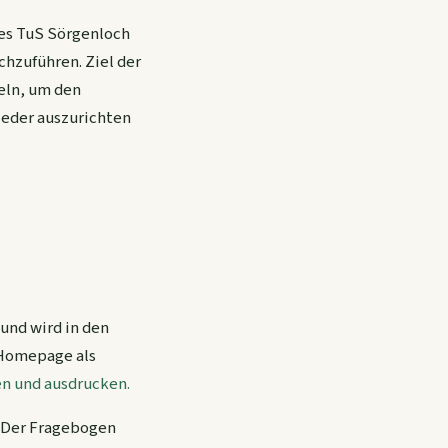
es TuS Sörgenloch
chzuführen. Ziel der
eln, um den
ieder auszurichten
und wird in den
 Homepage als
n und ausdrucken.
. Der Fragebogen