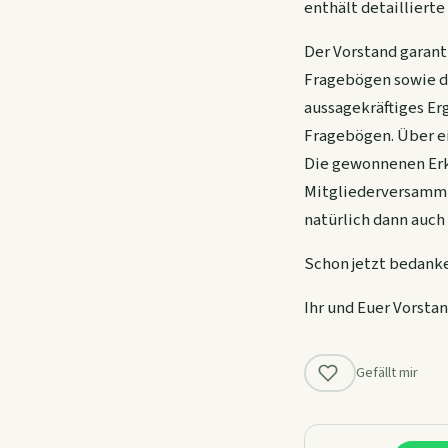
enthält detaillier
Der Vorstand garan
Fragebögen sowie d
aussagekräftiges Er
Fragebögen. Über e
Die gewonnenen Erk
Mitgliederversammlu
natürlich dann auch
Schon jetzt bedanke
Ihr und Euer Vorsta
Gefällt mir