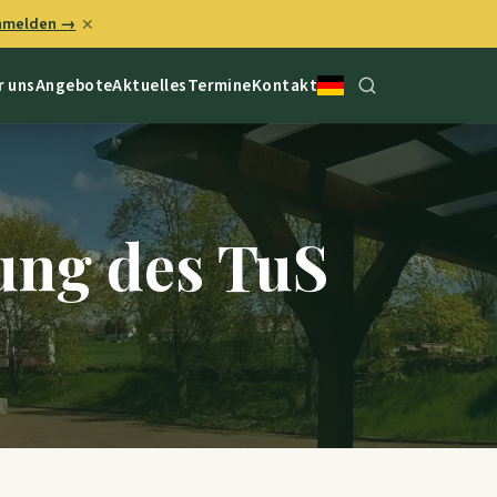
anmelden →
✕
r uns
Angebote
Aktuelles
Termine
Kontakt
ung des TuS