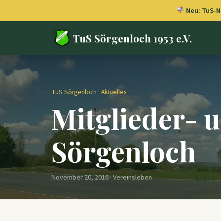
Neu: TuS-Ne
TuS Sörgenloch 1953 e.V.
TuS Sörgenloch
·
Aktuelles
Mitglieder- 
Sörgenloch
November 20, 2016 · Vereinsleben