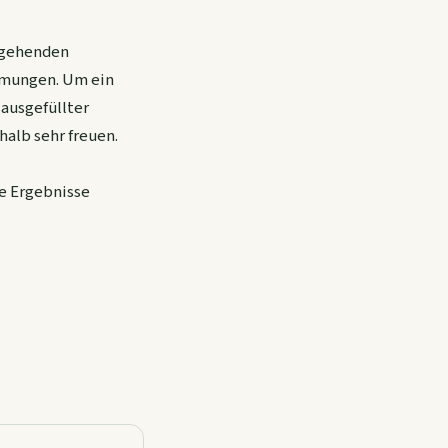
ingehenden
mmungen. Um ein
 ausgefüllter
alb sehr freuen.
ie Ergebnisse