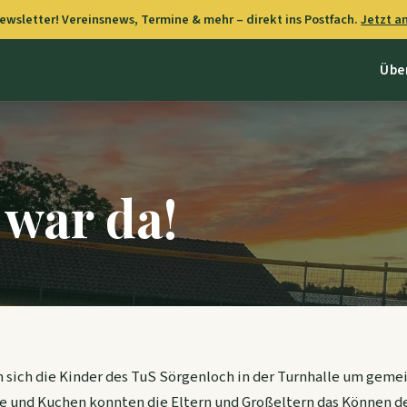
wsletter! Vereinsnews, Termine & mehr – direkt ins Postfach.
Jetzt 
Übe
 war da!
en sich die Kinder des TuS Sörgenloch in der Turnhalle um gem
fee und Kuchen konnten die Eltern und Großeltern das Können d