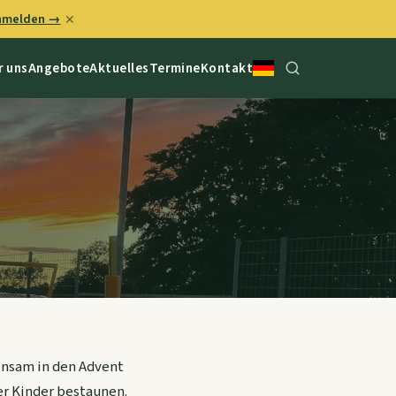
anmelden →
✕
r uns
Angebote
Aktuelles
Termine
Kontakt
einsam in den Advent
er Kinder bestaunen.