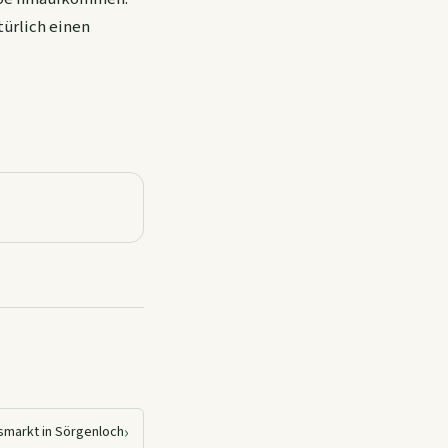
türlich einen
›
smarkt in Sörgenloch