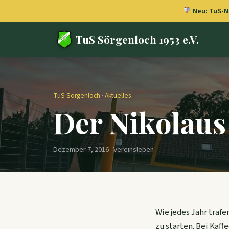
Neu: TuS-Ne
TuS Sörgenloch 1953 e.V.
TuS Sörgenloch
·
Aktuelles
Der Nikolaus
Dezember 7, 2016 · Vereinsleben
Wie jedes Jahr traf
zu starten. Bei Kaf