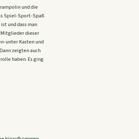
Trampolin und die
ss Spiel-Sport-Spaß
 ist und dass man
Mitglieder dieser
en-unter Kasten und
 Dann zeigten auch
rolle haben. Es ging
eppe hinaufkommen.