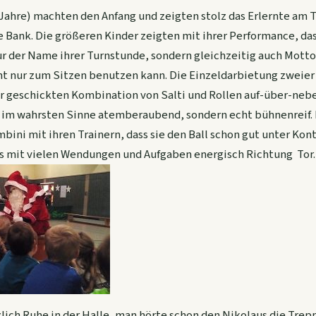
 Jahre) machten den Anfang und zeigten stolz das Erlernte am 
Bank. Die größeren Kinder zeigten mit ihrer Performance, da
nur der Name ihrer Turnstunde, sondern gleichzeitig auch Motto
t nur zum Sitzen benutzen kann. Die Einzeldarbietung zweier 
r geschickten Kombination von Salti und Rollen auf-über-neb
r im wahrsten Sinne atemberaubend, sondern echt bühnenreif.
ini mit ihren Trainern, dass sie den Ball schon gut unter Kont
s mit vielen Wendungen und Aufgaben energisch Richtung Tor.
lich Ruhe in der Halle, man hörte schon den Nikolaus die Tr