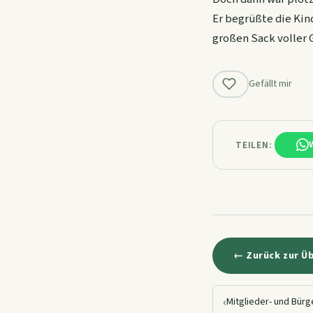
Er begrüßte die Kind
großen Sack voller
Gefällt mir
TEILEN:
← Zurück zur Ü
‹
Mitglieder- und Bür