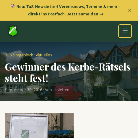
Neu: TuS-Newsletter! Vereinsnews, Termine & mehr –
✕
direkt ins Postfach.
Jetzt anmelden →
☰
TuS Sörgenloch
·
Aktuelles
Gewinner des Kerbe-Rätsels
steht fest!
September 30, 2016 · Vereinsleben