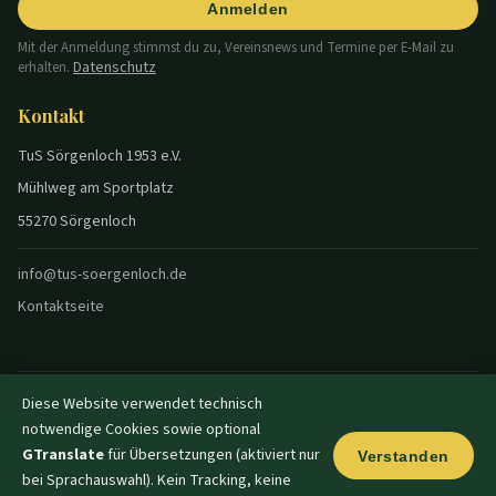
Anmelden
Mit der Anmeldung stimmst du zu, Vereinsnews und Termine per E-Mail zu
Datenschutz
erhalten.
Kontakt
TuS Sörgenloch 1953 e.V.
Mühlweg am Sportplatz
55270 Sörgenloch
info@tus-soergenloch.de
Kontaktseite
Diese Website verwendet technisch
© 2026 TuS Sörgenloch — Alle Rechte vorbehalten.
notwendige Cookies sowie optional
Datenschutz
Impressum
Disclaimer
Login
|
|
|
|
Dunkel
GTranslate
für Übersetzungen (aktiviert nur
Verstanden
bei Sprachauswahl). Kein Tracking, keine