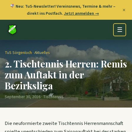
Neu: TuS-Newsletter! Vereinsnews, Termine & mehr –
✕
direkt ins Postfach.
Jetzt anmelden →
☰
TuS Sörgenloch
·
Aktuelles
2. Tischtennis Herren: Remis
zum Auftakt in der
Bezirksliga
September 30, 2016 · Tischtennis
Die neuformierte zweite Tischtennis Herrenmannschaft
spielte unentschieden zum Saisonauftakt bei der starken