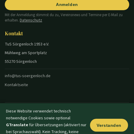
Anmelden
Mit der Anmeldung stimmst du zu, Vereinsnews und Termine per E-Mail zu
Datenschutz
erhalten.
Kontakt
TuS Sörgenloch 1953 e.V.
Mühlweg am Sportplatz
55270 Sörgenloch
info@tus-soergenloch.de
Kontaktseite
Diese Website verwendet technisch
© 2026 TuS Sörgenloch — Alle Rechte vorbehalten.
notwendige Cookies sowie optional
Datenschutz
Impressum
Disclaimer
Login
|
|
|
|
Dunkel
GTranslate
für Übersetzungen (aktiviert nur
Verstanden
bei Sprachauswahl). Kein Tracking, keine