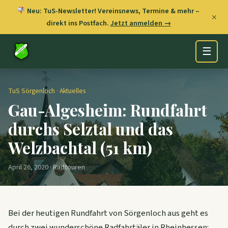
Neu: TuS-Newsletter! Vereinsnews, Termine & mehr –
✕
direkt ins Postfach.
Jetzt anmelden →
☰
TuS Sörgenloch
·
Aktuelles
Gau-Algesheim: Rundfahrt
durchs Selztal und das
Welzbachtal (51 km)
April 26, 2020 · Radtouren
Bei der heutigen Rundfahrt von Sörgenloch aus geht es
durch zwei wunderschöne Radfahrtäler in Rheinhessen: