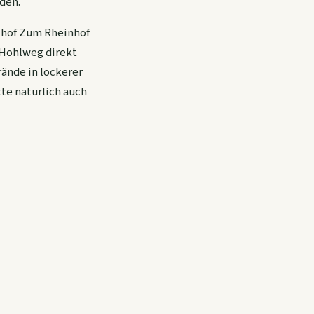
den.
thof Zum Rheinhof
 Hohlweg direkt
rände in lockerer
te natürlich auch