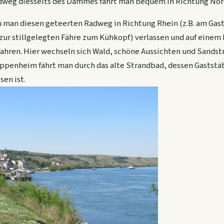
weg diesseits des Dammes fährt man bequem in Richtung Nor
 man diesen geteerten Radweg in Richtung Rhein (z.B. am Gas
 zur stillgelegten Fähre zum Kühkopf) verlassen und auf einem
fahren. Hier wechseln sich Wald, schöne Aussichten und Sandst
Oppenheim fährt man durch das alte Strandbad, dessen Gaststät
en ist.