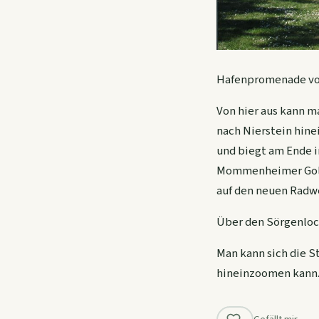
Hafenpromenade vo
Von hier aus kann 
nach Nierstein hine
und biegt am Ende i
Mommenheimer Golfa
auf den neuen Radw
Über den Sörgenloc
Man kann sich die S
hineinzoomen kann. A