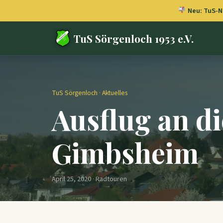
Neu: TuS-Ne
TuS Sörgenloch 1953 e.V.
TuS Sörgenloch
·
Aktuelles
Ausflug an di
Gimbsheim
April 25, 2020 · Radtouren