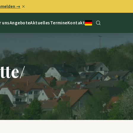
anmelden →
✕
r uns
Angebote
Aktuelles
Termine
Kontakt
tte/