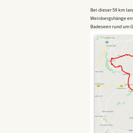
Bei dieser 59 km la
Weinbergshänge ent
Badeseen rund um G