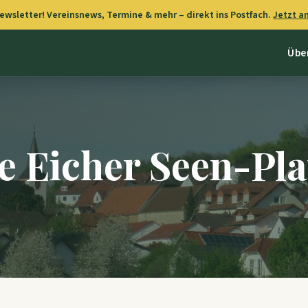
wsletter! Vereinsnews, Termine & mehr – direkt ins Postfach.
Jetzt 
Übe
e Eicher Seen-Pla