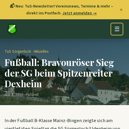
📬 Neu: TuS-Newsletter! Vereinsnews, Termine & mehr –
✕
direkt ins Postfach.
Jetzt anmelden →
☰
TuS Sörgenloch
·
Aktuelles
Fußball: Bravouröser Sieg
der SG beim Spitzenreiter
Dexheim
Mai 4, 2016 · Fußball
In der Fußball B-Klasse Mainz-Bingen zeigte sich am
viertletzten Spieltag die SG Sörgenloch/Udenheim von