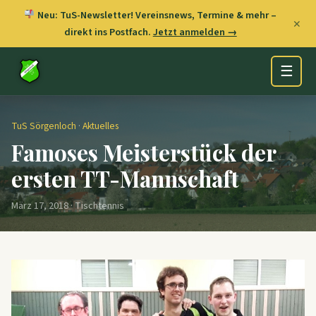
Neu: TuS-Newsletter! Vereinsnews, Termine & mehr –
✕
direkt ins Postfach.
Jetzt anmelden →
☰
TuS Sörgenloch
·
Aktuelles
Famoses Meisterstück der
ersten TT-Mannschaft
März 17, 2018 · Tischtennis