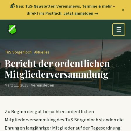
📬 Neu: TuS-Newsletter! Vereinsnews, Termine & mehr –
✕
direkt ins Postfach.
Jetzt anmelden →
☰
TuS Sörgenloch
·
Aktuelles
Bericht der ordentlichen
Mitgliederversammlung
März 11, 2018 · Vereinsleben
Zu Beginn der gut besuchten ordentlichen
Mitgliederversammlung des TuS Sörgenloch standen die
Ehrungen langjähriger Mitglieder auf der Tagesordnung.