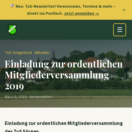
Neu: TuS-Newsletter! Vereinsnews, Termine & mehr –
✕
direkt ins Postfach.
Jetzt anmelden →
☰
TuS Sörgenloch
·
Aktuelles
Einladung zur ordentlichen
Mitgliederversammlung
2019
März 9, 2019 · Vereinsleben
Einladung zur ordentlichen Mitgliederversammlung
des TuS Sörgen