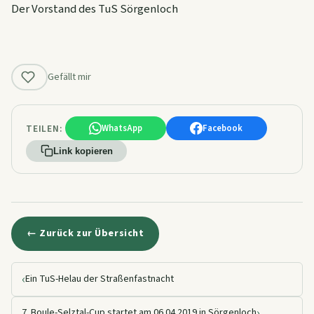
Der Vorstand des TuS Sörgenloch
Gefällt mir
TEILEN:
WhatsApp
Facebook
Link kopieren
← Zurück zur Übersicht
‹
Ein TuS-Helau der Straßenfastnacht
›
7. Boule-Selztal-Cup startet am 06.04.2019 in Sörgenloch