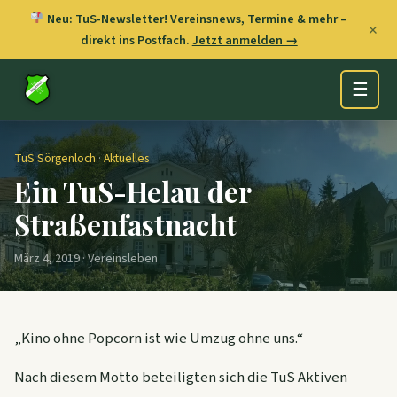
Neu: TuS-Newsletter! Vereinsnews, Termine & mehr –
✕
direkt ins Postfach.
Jetzt anmelden →
☰
TuS Sörgenloch
·
Aktuelles
Ein TuS-Helau der
Straßenfastnacht
März 4, 2019 · Vereinsleben
„Kino ohne Popcorn ist wie Umzug ohne uns.“
Nach diesem Motto beteiligten sich die TuS Aktiven