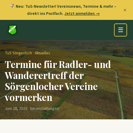
Neu: TuS-Newsletter! Vereinsnews, Termine & mehr –
✕
direkt ins Postfach.
Jetzt anmelden →
☰
TuS Sörgenloch
·
Aktuelles
Termine für Radler- und
Wanderertreff der
Sörgenlocher Vereine
vormerken
Juni 28, 2023 · Veranstaltungen