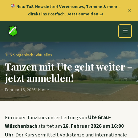
Neu: TuS-Newsletter! Vereinsnews, Termine & mehr –
✕
direkt ins Postfach.
Jetzt anmelden →
☰
TuS Sörgenloch
·
Aktuelles
Tanzen mit Ute geht weiter –
jetzt anmelden!
Februar 16, 2026 · Kurse
Ein neuer Tanzkurs unter Leitung von
Ute Grau-
Wäschenbach
startet am
26. Februar 2026 um 16:00
Uhr
. Der Kurs vermittelt Volkstänze und internationale