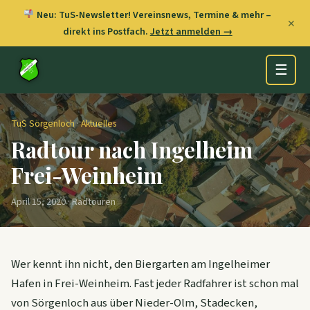
Neu: TuS-Newsletter! Vereinsnews, Termine & mehr –
✕
direkt ins Postfach.
Jetzt anmelden →
☰
TuS Sörgenloch
·
Aktuelles
Radtour nach Ingelheim
Frei-Weinheim
April 15, 2020 · Radtouren
Wer kennt ihn nicht, den Biergarten am Ingelheimer
Hafen in Frei-Weinheim. Fast jeder Radfahrer ist schon mal
von Sörgenloch aus über Nieder-Olm, Stadecken,