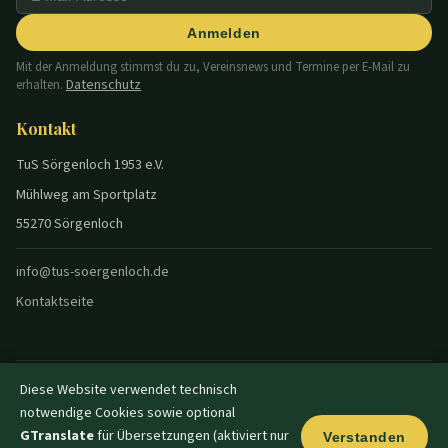
Anmelden
Mit der Anmeldung stimmst du zu, Vereinsnews und Termine per E-Mail zu
Datenschutz
erhalten.
Kontakt
TuS Sörgenloch 1953 e.V.
Mühlweg am Sportplatz
55270 Sörgenloch
info@tus-soergenloch.de
Kontaktseite
Diese Website verwendet technisch
© 2026 TuS Sörgenloch — Alle Rechte vorbehalten.
notwendige Cookies sowie optional
Datenschutz
Impressum
Disclaimer
Login
|
|
|
|
🌙 Dunkel
GTranslate
für Übersetzungen (aktiviert nur
Verstanden