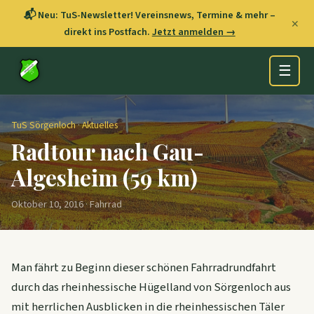
📬 Neu: TuS-Newsletter! Vereinsnews, Termine & mehr –
✕
direkt ins Postfach.
Jetzt anmelden →
☰
TuS Sörgenloch
·
Aktuelles
Radtour nach Gau-
Algesheim (59 km)
Oktober 10, 2016 · Fahrrad
Man fährt zu Beginn dieser schönen Fahrradrundfahrt
durch das rheinhessische Hügelland von Sörgenloch aus
mit herrlichen Ausblicken in die rheinhessischen Täler