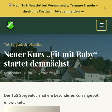
Neu: TuS-Newsletter! Vereinsnews, Termine & mehr –
✕
direkt ins Postfach.
Jetzt anmelden →
☰
TuS Sörgenloch
·
Aktuelles
Neuer Kurs „Fit mit Baby“
startet demnächst
September 16, 2018 · Gymnastik
Der TuS Sörgenloch hat ein besonderes Kursangebot
entwickelt: