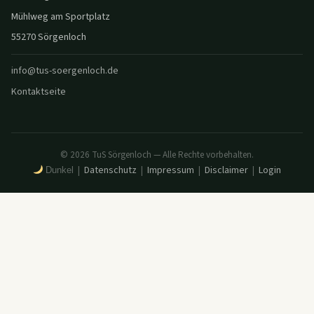
Mühlweg am Sportplatz
55270 Sörgenloch
info@tus-soergenloch.de
Kontaktseite
© 2026 TuS Sörgenloch — Alle Rechte vorbehalten.
Datenschutz
Impressum
Disclaimer
Login
|
|
|
|
Dunkel