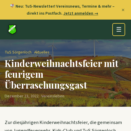
Neu: TuS-Newsletter! Vereinsnews, Termine & mehr –
✕
direkt ins Postfach.
Jetzt anmelden →
☰
TuS Sörgenloch
·
Aktuelles
Kinderweihnachtsfeier mit
feurigem
Überraschungsgast
Dezember 23, 2022 · Vereinsleben
Zur diesjährigen Kinderweihnachtsfeier, die gemeinsam
von Jugendfeuerwehr, Kids-Club und TuS Sörgenloch