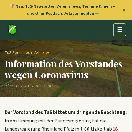
Neu: TuS-Newsletter! Vereinsnews, Termine & mehr –
✕
direkt ins Postfach.
Jetzt anmelden →
☰
TuS Sörgenloch
·
Aktuelles
Information des Vorstandes
wegen Coronavirus
März 18, 2020 · Vereinsleben
Der Vorstand des TuS bittet um dringende Beachtung:
In Abstimmung mit der Bundesregierung hat die
Landesregierung Rheinland Pfalz mit Gültigkeit ab
18.