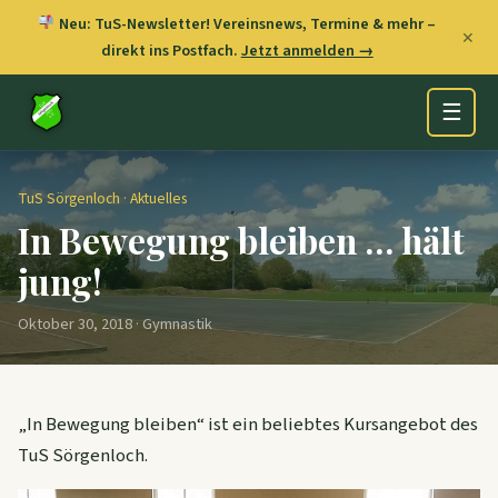
Neu: TuS-Newsletter! Vereinsnews, Termine & mehr –
✕
direkt ins Postfach.
Jetzt anmelden →
☰
TuS Sörgenloch
·
Aktuelles
In Bewegung bleiben … hält
jung!
Oktober 30, 2018 · Gymnastik
„In Bewegung bleiben“ ist ein beliebtes Kursangebot des
TuS Sörgenloch.