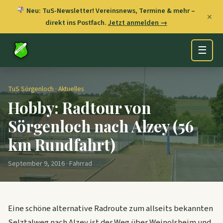
Neu: TuS-Newsletter! Vereinsnews, Termine & mehr –
✕
direkt ins Postfach.
Jetzt anmelden →
☰
TuS Sörgenloch
·
Aktuelles
Hobby: Radtour von
Sörgenloch nach Alzey (56
km Rundfahrt)
September 9, 2016 · Fahrrad
Eine schöne alternative Radroute zum allseits bekannten
Selztalweg nach Alzey ist der Weg über Weinolsheim und