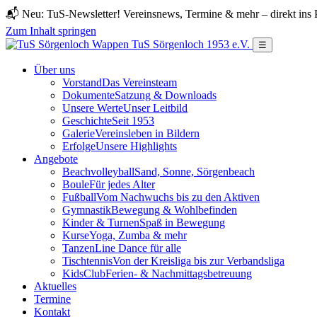
📬 Neu: TuS-Newsletter! Vereinsnews, Termine & mehr – direkt ins 
Zum Inhalt springen
TuS Sörgenloch 1953 e.V.
☰
Über uns
Vorstand
Das Vereinsteam
Dokumente
Satzung & Downloads
Unsere Werte
Unser Leitbild
Geschichte
Seit 1953
Galerie
Vereinsleben in Bildern
Erfolge
Unsere Highlights
Angebote
Beachvolleyball
Sand, Sonne, Sörgenbeach
Boule
Für jedes Alter
Fußball
Vom Nachwuchs bis zu den Aktiven
Gymnastik
Bewegung & Wohlbefinden
Kinder & Turnen
Spaß in Bewegung
Kurse
Yoga, Zumba & mehr
Tanzen
Line Dance für alle
Tischtennis
Von der Kreisliga bis zur Verbandsliga
KidsClub
Ferien- & Nachmittagsbetreuung
Aktuelles
Termine
Kontakt