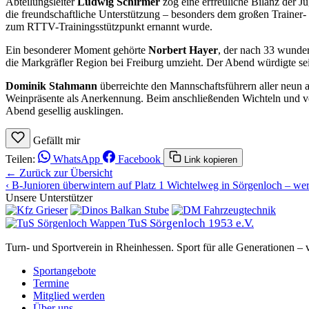
Abteilungsleiter
Ludwig Schirmer
zog eine erfreuliche Bilanz der J
die freundschaftliche Unterstützung – besonders dem großen Trainer-
zum RTTV-Trainingsstützpunkt ernannt wurde.
Ein besonderer Moment gehörte
Norbert Hayer
, der nach 33 wunde
die Markgräfler Region bei Freiburg umzieht. Der Abend würdigte se
Dominik Stahmann
überreichte den Mannschaftsführern aller neun
Weinpräsente als Anerkennung. Beim anschließenden Wichteln und ve
Abend gesellig ausklingen.
Gefällt mir
Teilen:
WhatsApp
Facebook
Link kopieren
← Zurück zur Übersicht
‹
B-Junioren überwintern auf Platz 1
Wichtelweg in Sörgenloch – wer
Unsere Unterstützer
TuS Sörgenloch 1953 e.V.
Turn- und Sportverein in Rheinhessen. Sport für alle Generationen –
Sportangebote
Termine
Mitglied werden
Über uns