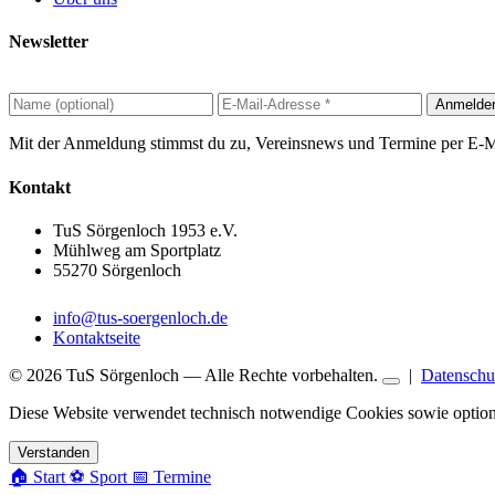
Newsletter
Vereinsnews direkt ins Postfach – kein Spam, jederzeit abmeldbar.
Anmelde
Mit der Anmeldung stimmst du zu, Vereinsnews und Termine per E-Ma
Kontakt
TuS Sörgenloch 1953 e.V.
Mühlweg am Sportplatz
55270 Sörgenloch
info@tus-soergenloch.de
Kontaktseite
© 2026 TuS Sörgenloch — Alle Rechte vorbehalten.
|
Datenschu
Diese Website verwendet technisch notwendige Cookies sowie optio
Verstanden
🏠
Start
⚽
Sport
📅
Termine