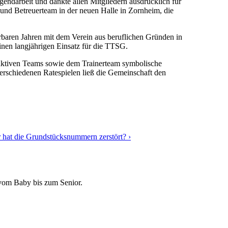
ugendarbeit und dankte allen Mitgliedern ausdrücklich für
 und Betreuerteam in der neuen Halle in Zornheim, die
rbaren Jahren mit dem Verein aus beruflichen Gründen in
inen langjährigen Einsatz für die TTSG.
 aktiven Teams sowie dem Trainerteam symbolische
rschiedenen Ratespielen ließ die Gemeinschaft den
 hat die Grundstücksnummern zerstört?
›
 vom Baby bis zum Senior.