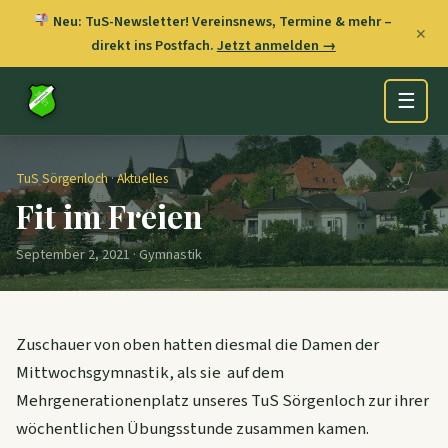
Neu: TuS-Newsletter! Vereinsnews, Termine & mehr –
✕
direkt ins Postfach.
Jetzt anmelden →
☰
TuS Sörgenloch
·
Aktuelles
Fit im Freien
September 2, 2021 · Gymnastik
Zuschauer von oben hatten diesmal die Damen der
Mittwochsgymnastik, als sie auf dem
Mehrgenerationenplatz unseres TuS Sörgenloch zur ihrer
wöchentlichen Übungsstunde zusammen kamen.