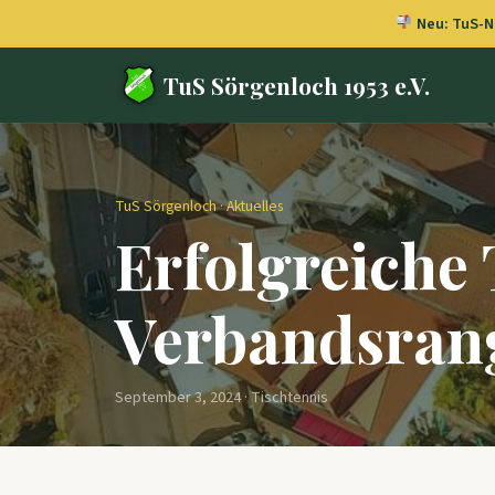
Neu: TuS-Ne
TuS Sörgenloch 1953 e.V.
TuS Sörgenloch
·
Aktuelles
Erfolgreiche
Verbandsrang
September 3, 2024 · Tischtennis