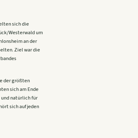
lten sich die
rück/Westerwald um
enlonsheim an der
lten. Ziel war die
erbandes
e der größten
nten sich am Ende
 und natürlich für
ört sich auf jeden