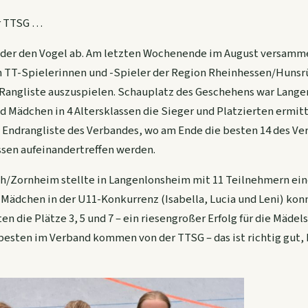
r TTSG …
der den Vogel ab. Am letzten Wochenende im August versamme
n TT-Spielerinnen und -Spieler der Region Rheinhessen/Huns
r Rangliste auszuspielen. Schauplatz des Geschehens war Lang
 Mädchen in 4 Altersklassen die Sieger und Platzierten ermitte
ie Endrangliste des Verbandes, wo am Ende die besten 14 des V
sen aufeinandertreffen werden.
h/Zornheim stellte in Langenlonsheim mit 11 Teilnehmern ein
 Mädchen in der U11-Konkurrenz (Isabella, Lucia und Leni) kon
n die Plätze 3, 5 und 7 – ein riesengroßer Erfolg für die Mädels
 besten im Verband kommen von der TTSG – das ist richtig gut, h