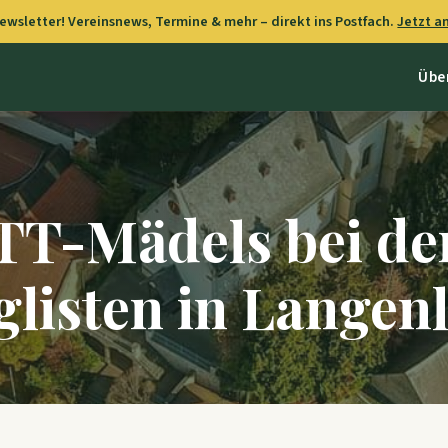
wsletter! Vereinsnews, Termine & mehr – direkt ins Postfach.
Jetzt 
Übe
 TT-Mädels bei de
listen in Langen