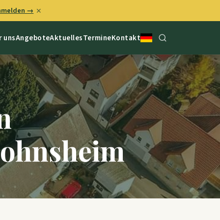
anmelden →
✕
r uns
Angebote
Aktuelles
Termine
Kontakt
n
lohnsheim