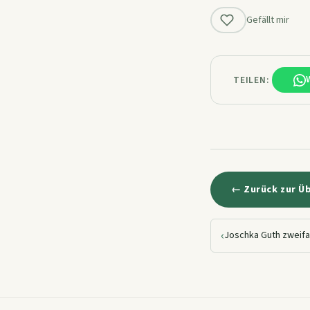
Gefällt mir
TEILEN:
← Zurück zur Ü
‹