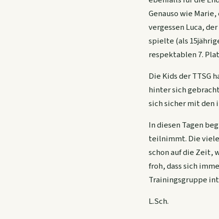
Genauso wie Marie, d
vergessen Luca, der 
spielte (als 15jähri
respektablen 7. Plat
Die Kids der TTSG h
hinter sich gebracht
sich sicher mit den
In diesen Tagen beg
teilnimmt. Die viele
schon auf die Zeit,
froh, dass sich imm
Trainingsgruppe int
L.Sch.