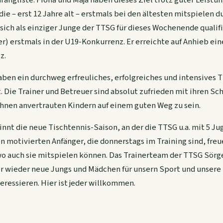
ie – erst 12 Jahre alt – erstmals bei den ältesten mitspielen du
sich als einziger Junge der TTSG für dieses Wochenende qualifi
ger) erstmals in der U19-Konkurrenz. Er erreichte auf Anhieb ein
z.
aben ein durchweg erfreuliches, erfolgreiches und intensive
. Die Trainer und Betreuer sind absolut zufrieden mit ihren Sch
 ihnen anvertrauten Kindern auf einem guten Weg zu sein.
innt die neue Tischtennis-Saison, an der die TTSG u.a. mit 5 
n motivierten Anfänger, die donnerstags im Training sind, freue
 wo auch sie mitspielen können. Das Trainerteam der TTSG Sör
er wieder neue Jungs und Mädchen für unsern Sport und unsere
eressieren. Hier ist jeder willkommen.