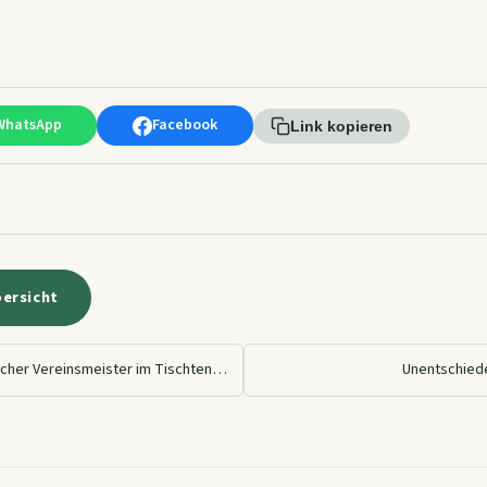
WhatsApp
Facebook
Link kopieren
bersicht
Joschka Guth zweifacher Vereinsmeister im Tischtennis
Unentschied