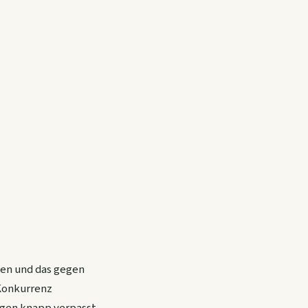
en und das gegen
9-Konkurrenz
ungen knapp verpasst.