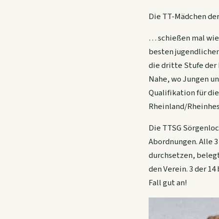
Die TT-Mädchen de
… schießen mal wie
besten jugendliche
die dritte Stufe de
Nahe, wo Jungen und
Qualifikation für d
Rheinland/Rheinhes
Die TTSG Sörgenloc
Abordnungen. Alle 3
durchsetzen, belegte
den Verein. 3 der 14
Fall gut an!