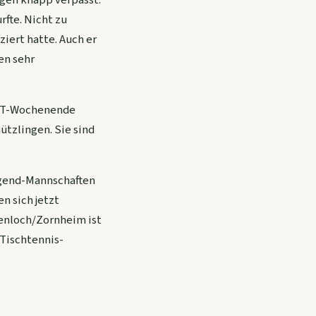
rfte. Nicht zu
ziert hatte. Auch er
en sehr
s TT-Wochenende
ützlingen. Sie sind
Jugend-Mannschaften
n sich jetzt
genloch/Zornheim ist
 Tischtennis-