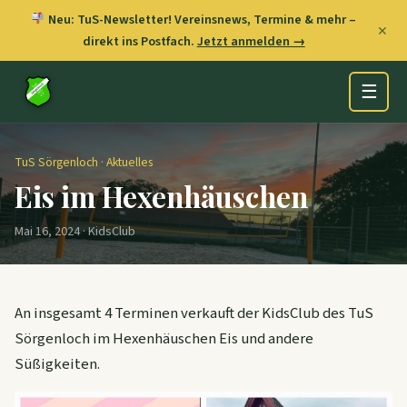
Neu: TuS-Newsletter! Vereinsnews, Termine & mehr –
✕
direkt ins Postfach.
Jetzt anmelden →
☰
TuS Sörgenloch
·
Aktuelles
Eis im Hexenhäuschen
Mai 16, 2024 · KidsClub
An insgesamt 4 Terminen verkauft der KidsClub des TuS
Sörgenloch im Hexenhäuschen Eis und andere
Süßigkeiten.