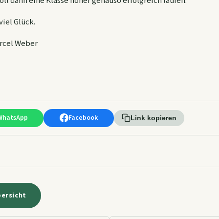
l dann eine Klasse höher genauso erfolgreich laufen.
iel Glück.
arcel Weber
WhatsApp
Facebook
Link kopieren
bersicht