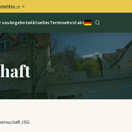
anmelden →
✕
r uns
Angebote
Aktuelles
Termine
Kontakt
chaft
meinschaft JSG