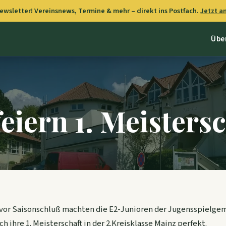
wsletter! Vereinsnews, Termine & mehr – direkt ins Postfach.
Jetzt 
Übe
eiern 1. Meisters
 vor Saisonschluß machten die E2-Junioren der Jugensspielge
ihre 1. Meisterschaft in der 2.Kreisklasse Mainz perfekt.