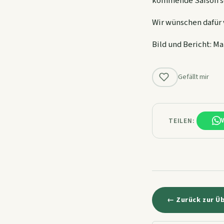
kommende Saison sol
Wir wünschen dafür v
Bild und Bericht: M
Gefällt mir
TEILEN:
← Zurück zur Ü