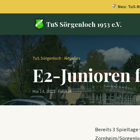
Neu: TuS-Ne
TuS Sörgenloch 1953 e.V.
TuS Sörgenloch
·
Aktuelles
E2-Junioren f
Mai 14, 2023 · Fußball
Bereits 3 Spieltage
Zornheim/Sörgenloch 