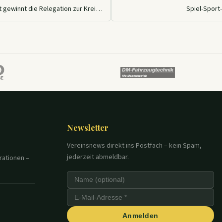
Vierte TT-Mannschaft gewinnt die Relegation zur Kreisoberliga
Spiel-Sport
Newsletter
Vereinsnews direkt ins Postfach – kein Spam,
jederzeit abmeldbar.
rationen –
Anmelden