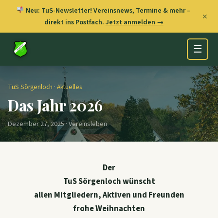
Neu: TuS-Newsletter! Vereinsnews, Termine & mehr –
✕
direkt ins Postfach.
Jetzt anmelden →
☰
TuS Sörgenloch
·
Aktuelles
Das Jahr 2026
Dezember 27, 2025 · Vereinsleben
Der
TuS Sörgenloch wünscht
allen Mitgliedern, Aktiven und Freunden
frohe Weihnachten