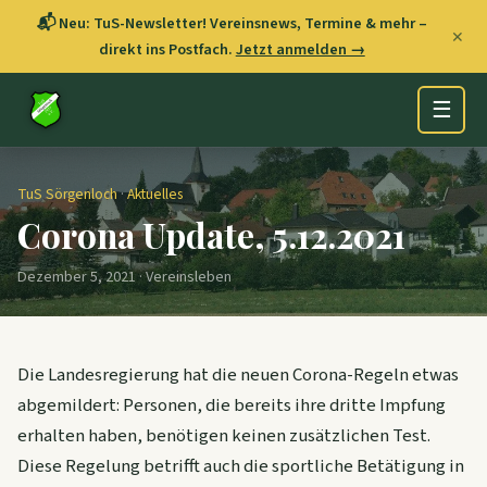
📬 Neu: TuS-Newsletter! Vereinsnews, Termine & mehr –
✕
direkt ins Postfach.
Jetzt anmelden →
☰
TuS Sörgenloch
·
Aktuelles
Corona Update, 5.12.2021
Dezember 5, 2021 · Vereinsleben
Die Landesregierung hat die neuen Corona-Regeln etwas
abgemildert: Personen, die bereits ihre dritte Impfung
erhalten haben, benötigen keinen zusätzlichen Test.
Diese Regelung betrifft auch die sportliche Betätigung in