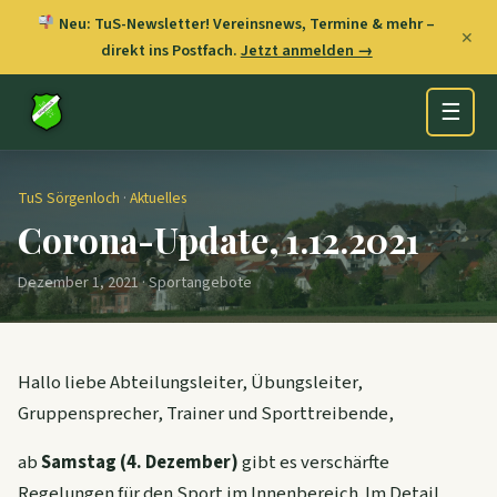
Neu: TuS-Newsletter! Vereinsnews, Termine & mehr –
✕
direkt ins Postfach.
Jetzt anmelden →
☰
TuS Sörgenloch
·
Aktuelles
Corona-Update, 1.12.2021
Dezember 1, 2021 · Sportangebote
Hallo liebe Abteilungsleiter, Übungsleiter,
Gruppensprecher, Trainer und Sporttreibende,
ab
Samstag (4. Dezember)
gibt es verschärfte
Regelungen für den Sport im Innenbereich. Im Detail