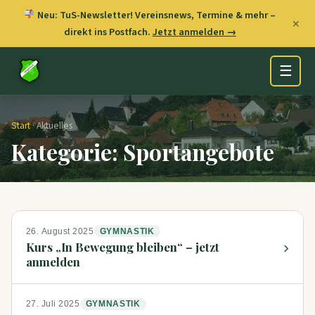
Neu: TuS-Newsletter! Vereinsnews, Termine & mehr –
✕
direkt ins Postfach.
Jetzt anmelden →
☰
Start
· Aktuelles
Kategorie: Sportangebote
26. August 2025
GYMNASTIK
›
Kurs „In Bewegung bleiben“ – jetzt
anmelden
27. Juli 2025
GYMNASTIK