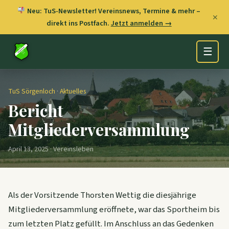
Neu: TuS-Newsletter! Vereinsnews, Termine & mehr –
✕
direkt ins Postfach.
Jetzt anmelden →
☰
TuS Sörgenloch
·
Aktuelles
Bericht
Mitgliederversammlung
April 13, 2025 · Vereinsleben
Als der Vorsitzende Thorsten Wettig die diesjährige
Mitgliederversammlung eröffnete, war das Sportheim bis
zum letzten Platz gefüllt. Im Anschluss an das Gedenken