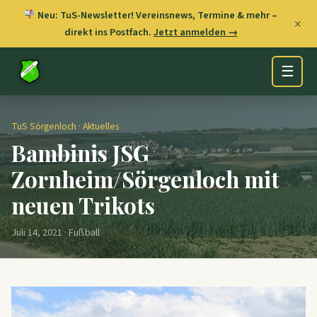
Neu: TuS-Newsletter! Vereinsnews, Termine & mehr –
✕
direkt ins Postfach.
Jetzt anmelden →
☰
TuS Sörgenloch
·
Aktuelles
Bambinis JSG
Zornheim/Sörgenloch mit
neuen Trikots
Juli 14, 2021 · Fußball